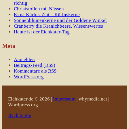
richtig
Christstollen mit Nüssen
Es ist Kürbis-Zeit – Kürbiskerne
Sonnenblumenkerne und der Goldene Winkel
Cranberry die Kranichbeere, Wissenswertes
Heute ist der Eichkater-Tag
Meta
Anmelden
Beitrags-Feed (
RSS
)
Kommentare als
RSS
WordPress.org
Eichkater.de © 2026 |
Impressum
| whymedia.net |
Wordpress.org
Back to top